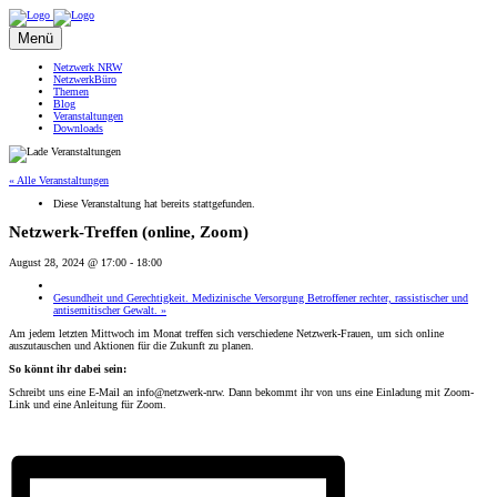
Direkt
Direkt
zum
zur
Menü
Hauptinhalt
Hauptnavigation
Netzwerk NRW
NetzwerkBüro
Themen
Blog
Veranstaltungen
Downloads
« Alle Veranstaltungen
Diese Veranstaltung hat bereits stattgefunden.
Netzwerk-Treffen (online, Zoom)
August 28, 2024 @ 17:00
-
18:00
Gesundheit und Gerechtigkeit. Medizinische Versorgung Betroffener rechter, rassistischer und
antisemitischer Gewalt.
»
Am jedem letzten Mittwoch im Monat treffen sich verschiedene Netzwerk-Frauen, um sich online
auszutauschen und Aktionen für die Zukunft zu planen.
So könnt ihr dabei sein:
Schreibt uns eine E-Mail an info@netzwerk-nrw. Dann bekommt ihr von uns eine Einladung mit Zoom-
Link und eine Anleitung für Zoom.