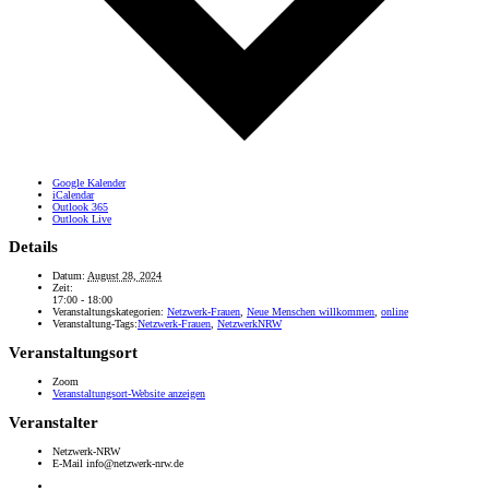
Google Kalender
iCalendar
Outlook 365
Outlook Live
Details
Datum:
August 28, 2024
Zeit:
17:00 - 18:00
Veranstaltungskategorien:
Netzwerk-Frauen
,
Neue Menschen willkommen
,
online
Veranstaltung-Tags:
Netzwerk-Frauen
,
NetzwerkNRW
Veranstaltungsort
Zoom
Veranstaltungsort-Website anzeigen
Veranstalter
Netzwerk-NRW
E-Mail
info@netzwerk-nrw.de