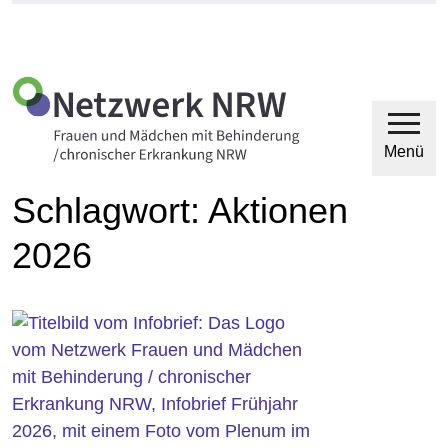
Direkt zum Hauptinhalt
Direkt zur Hauptnavigation
Menü
Schlagwort:
Aktionen
2026