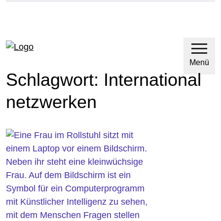
Direkt zum Hauptinhalt
Direkt zur Hauptnavigation
Menü
Schlagwort:
International
netzwerken